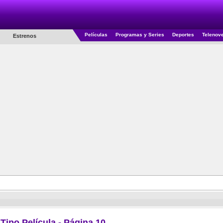
Películas
Programas y Series
Deportes
Telenov
Estrenos
 Tipo Película - Página 10