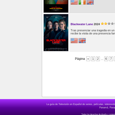
Blackwater Lane
2024
Tras presenciar una tragedia en un
recibe la visita de una presencia fa
Página
«
1
2
...
6
7
La guía de Televisión en Español de series, películas, telenov
Panamá, Paragu