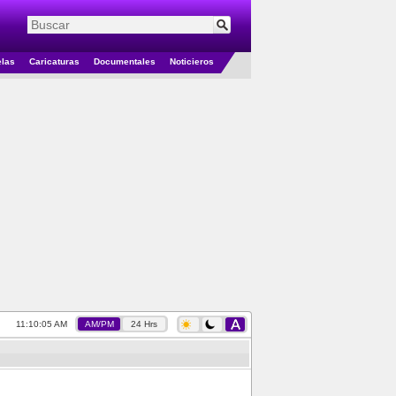
elas
Caricaturas
Documentales
Noticieros
11:10:06 AM
AM/PM
24 Hrs