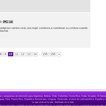
 peligroso camino rural, una mujer comienza a cuestionar su cordura cuando
ntasmal.
8
9
10
11
12
13
14
...
155
156
»
elas y programas de televisión para Argentina, Bolivia, Chile, Colombia, Costa Rica, Cuba, Ecuador, El Sa
ay, Perú, Puerto Rico, República Dominicana, Uruguay, Venezuela, el resto de Latinoamérica, España y e
Lo que está en la tele, disfrútalo en tu tele.