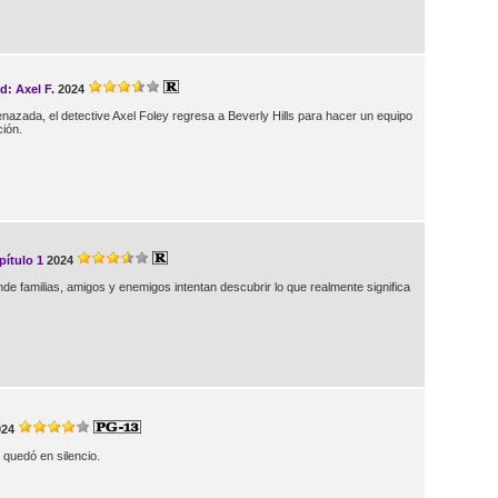
d: Axel F.
2024
nazada, el detective Axel Foley regresa a Beverly Hills para hacer un equipo
ción.
ítulo 1
2024
donde familias, amigos y enemigos intentan descubrir lo que realmente significa
024
 quedó en silencio.