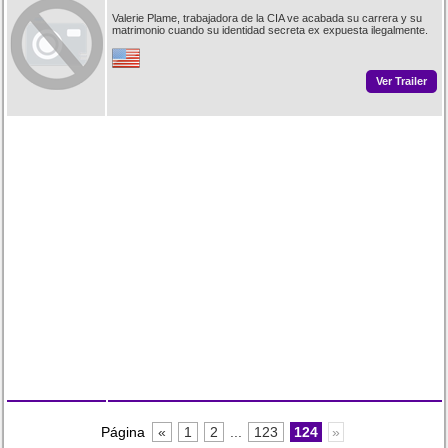
Valerie Plame, trabajadora de la CIA ve acabada su carrera y su
matrimonio cuando su identidad secreta ex expuesta ilegalmente.
Ver Trailer
Página
«
1
2
...
123
124
»