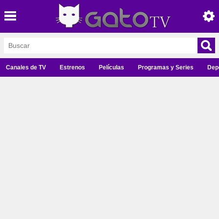
Canales de TV
Estrenos
Películas
Programas y Series
Dep