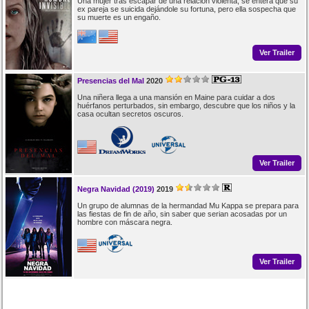
Una mujer tras escapar de una relación violenta, se entera que su
ex pareja se suicida dejándole su fortuna, pero ella sospecha que
su muerte es un engaño.
Ver Trailer
Presencias del Mal
2020
Una niñera llega a una mansión en Maine para cuidar a dos
huérfanos perturbados, sin embargo, descubre que los niños y la
casa ocultan secretos oscuros.
Ver Trailer
Negra Navidad (2019)
2019
Un grupo de alumnas de la hermandad Mu Kappa se prepara para
las fiestas de fin de año, sin saber que serian acosadas por un
hombre con máscara negra.
Ver Trailer