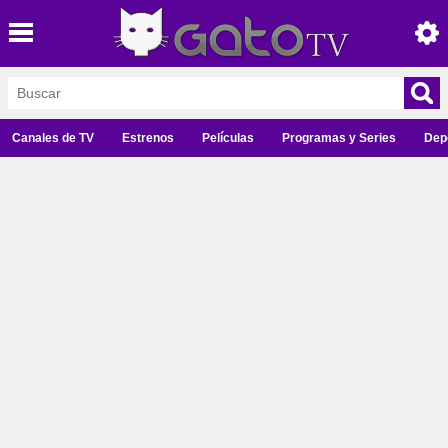
Canales de TV
Estrenos
Películas
Programas y Series
Dep