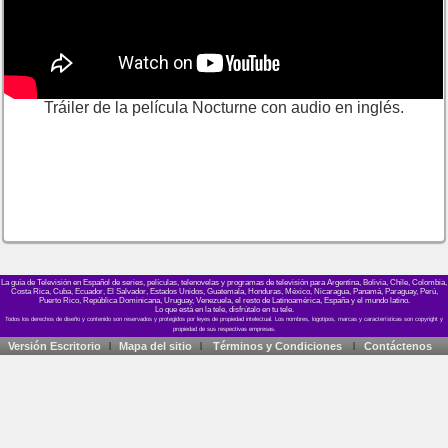
Tráiler de la película Nocturne con audio en inglés.
La guía de Televisión en Español de series, películas, telenovelas y programas de televisión para Argentina, Bolivia, Chile, Colombia,
Costa Rica, Cuba, Ecuador, El Salvador, Estados Unidos, Guatemala, Honduras, México, Nicaragua, Panamá, Paraguay, Perú,
Puerto Rico, República Dominicana, Uruguay, Venezuela, el resto de Latinoamérica, España y el mundo latino.
Lo que está en la tele, disfrútalo en tu tele.
Versión Escritorio
Mapa del sitio
Términos y Condiciones
Contáctenos
|
|
|