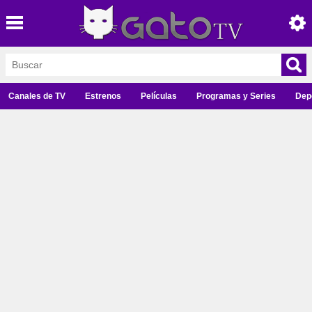
Canales de TV
Estrenos
Películas
Programas y Series
Dep