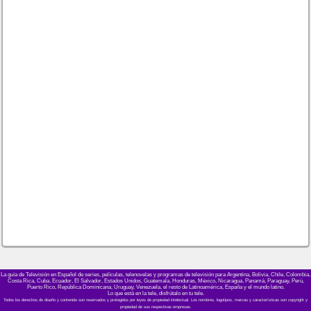
La guía de Televisión en Español de series, películas, telenovelas y programas de televisión para Argentina, Bolivia, Chile, Colombia,
Costa Rica, Cuba, Ecuador, El Salvador, Estados Unidos, Guatemala, Honduras, México, Nicaragua, Panamá, Paraguay, Perú,
Puerto Rico, República Dominicana, Uruguay, Venezuela, el resto de Latinoamérica, España y el mundo latino.
Lo que está en la tele, disfrútalo en tu tele.