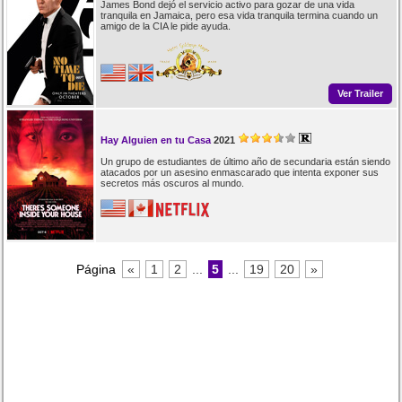
James Bond dejó el servicio activo para gozar de una vida
tranquila en Jamaica, pero esa vida tranquila termina cuando un
amigo de la CIA le pide ayuda.
Ver Trailer
Hay Alguien en tu Casa
2021
Un grupo de estudiantes de último año de secundaria están siendo
atacados por un asesino enmascarado que intenta exponer sus
secretos más oscuros al mundo.
Página
«
1
2
...
5
...
19
20
»