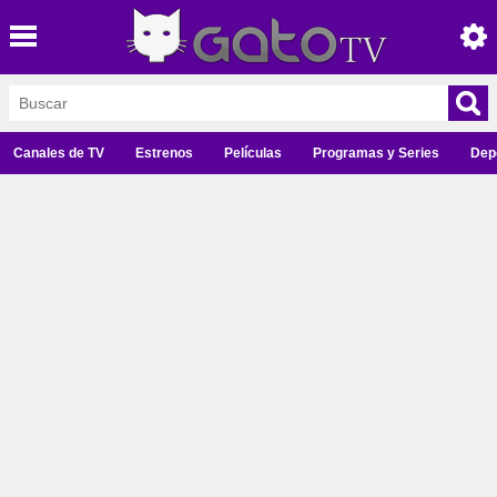
Canales de TV
Estrenos
Películas
Programas y Series
Dep