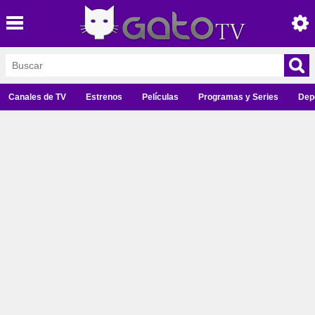
Canales de TV
Estrenos
Películas
Programas y Series
Dep