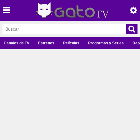
Canales de TV
Estrenos
Películas
Programas y Series
Dep