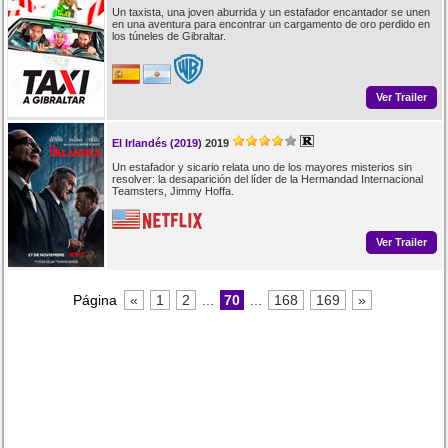
Un taxista, una joven aburrida y un estafador encantador se unen
en una aventura para encontrar un cargamento de oro perdido en
los túneles de Gibraltar.
Ver Trailer
El Irlandés (2019)
2019
Un estafador y sicario relata uno de los mayores misterios sin
resolver: la desaparición del líder de la Hermandad Internacional
Teamsters, Jimmy Hoffa.
Ver Trailer
Página
«
1
2
...
70
...
168
169
»