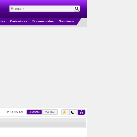
elas
Caricaturas
Documentales
Noticieros
2:54:36 AM
AM/PM
24 Hrs