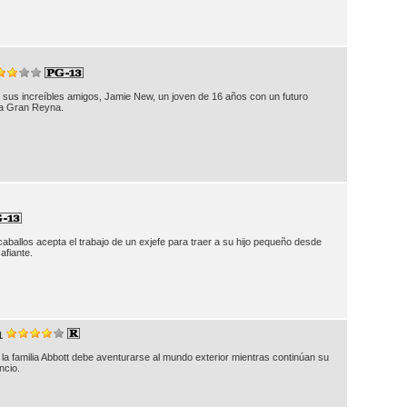
sus increíbles amigos, Jamie New, un joven de 16 años con un futuro
una Gran Reyna.
caballos acepta el trabajo de un exjefe para traer a su hijo pequeño desde
afiante.
1
la familia Abbott debe aventurarse al mundo exterior mientras continúan su
ncio.