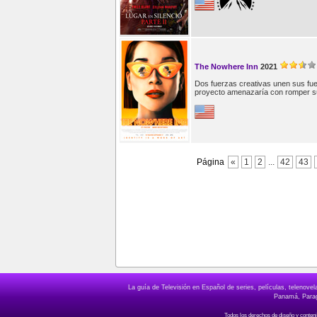
The Nowhere Inn
2021
Dos fuerzas creativas unen sus fuer
proyecto amenazaría con romper s
Página
«
1
2
...
42
43
La guía de Televisión en Español de series, películas, telenov
Panamá, Paragu