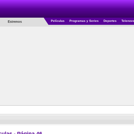
Películas
Programas y Series
Deportes
Telenov
Estrenos
culas - Página 46