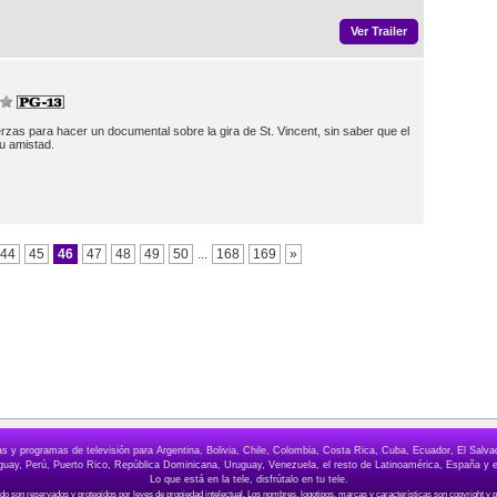
Ver Trailer
zas para hacer un documental sobre la gira de St. Vincent, sin saber que el
u amistad.
44
45
46
47
48
49
50
...
168
169
»
elas y programas de televisión para Argentina, Bolivia, Chile, Colombia, Costa Rica, Cuba, Ecuador, El Sa
ay, Perú, Puerto Rico, República Dominicana, Uruguay, Venezuela, el resto de Latinoamérica, España y e
Lo que está en la tele, disfrútalo en tu tele.