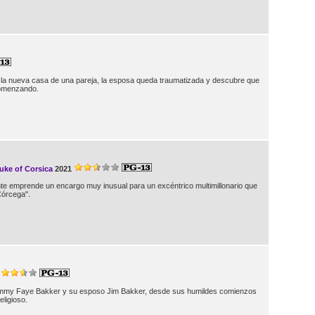
 la nueva casa de una pareja, la esposa queda traumatizada y descubre que
comenzando.
uke of Corsica
2021
nte emprende un encargo muy inusual para un excéntrico multimillonario que
Córcega".
a Tammy Faye Bakker y su esposo Jim Bakker, desde sus humildes comienzos
eligioso.