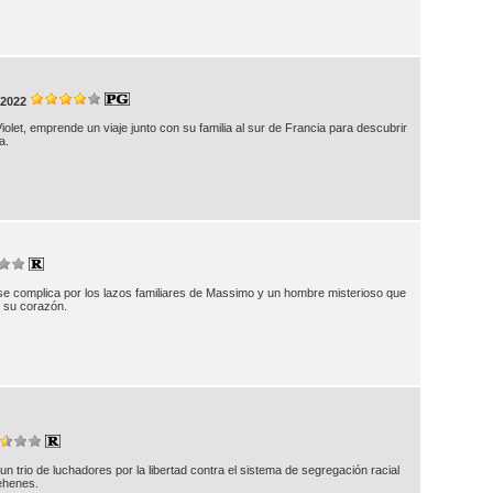
2022
Violet, emprende un viaje junto con su familia al sur de Francia para descubrir
a.
e complica por los lazos familiares de Massimo y un hombre misterioso que
e su corazón.
 un trio de luchadores por la libertad contra el sistema de segregación racial
ehenes.