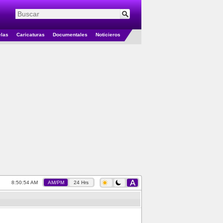
elas
Caricaturas
Documentales
Noticieros
8:50:55 AM
AM/PM
24 Hrs