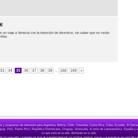
 un viaje a Venecia con la intención de divertirse, sin saber que se verán
vidas.
33
34
35
36
37
38
39
...
168
169
»
elas y programas de televisión para Argentina, Bolivia, Chile, Colombia, Costa Rica, Cuba, Ecuador, El Sa
ay, Perú, Puerto Rico, República Dominicana, Uruguay, Venezuela, el resto de Latinoamérica, España y e
Lo que está en la tele, disfrútalo en tu tele.