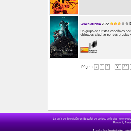
Veneciafrenia
2022
Un grupo de turistas españoles hace
obligados a luchar por sus propias 
Página
«
1
2
...
31
32
La guía de Televisión en Español de series, películas, telenov
Panamá, Paragu