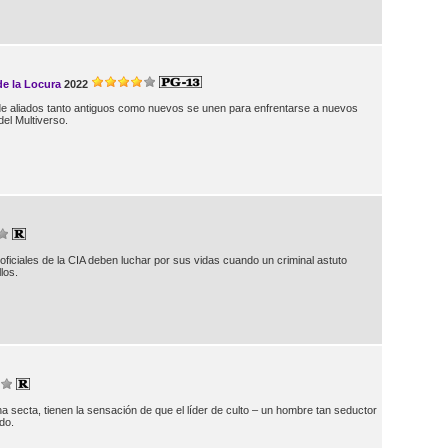
de la Locura
2022
de aliados tanto antiguos como nuevos se unen para enfrentarse a nuevos
del Multiverso.
os oficiales de la CIA deben luchar por sus vidas cuando un criminal astuto
los.
a secta, tienen la sensación de que el líder de culto – un hombre tan seductor
do.