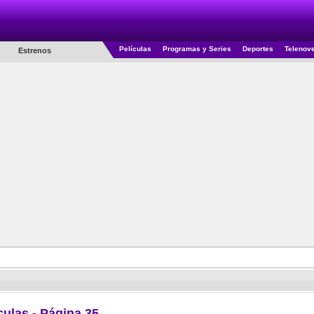
Películas
Programas y Series
Deportes
Telenov
Estrenos
culas - Página 35