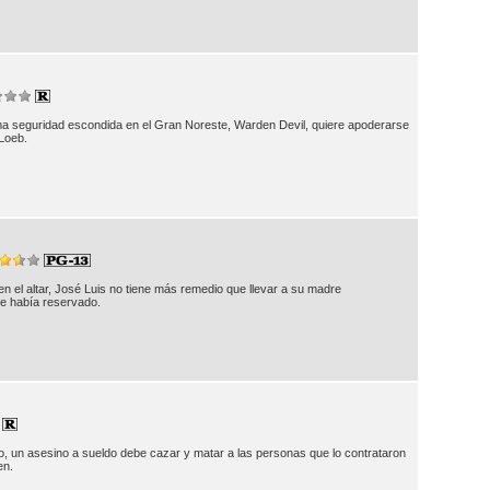
ima seguridad escondida en el Gran Noreste, Warden Devil, quiere apoderarse
 Loeb.
en el altar, José Luis no tiene más remedio que llevar a su madre
ue había reservado.
o, un asesino a sueldo debe cazar y matar a las personas que lo contrataron
en.