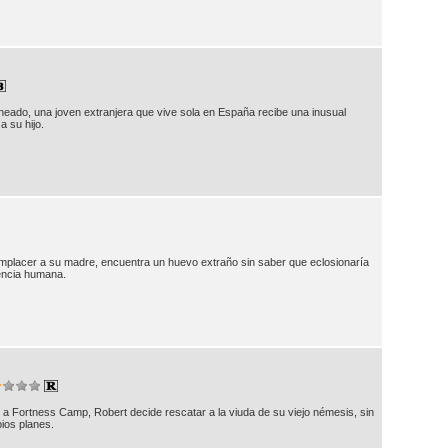
neado, una joven extranjera que vive sola en España recibe una inusual
a su hijo.
mplacer a su madre, encuentra un huevo extraño sin saber que eclosionaría
eencia humana.
a Fortness Camp, Robert decide rescatar a la viuda de su viejo némesis, sin
ios planes.