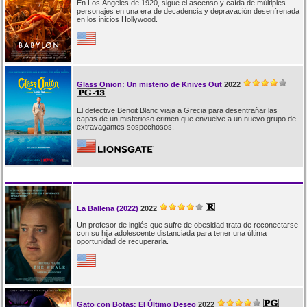
En Los Ángeles de 1920, sigue el ascenso y caída de múltiples
personajes en una era de decadencia y depravación desenfrenada
en los inicios Hollywood.
Glass Onion: Un misterio de Knives Out
2022
El detective Benoit Blanc viaja a Grecia para desentrañar las
capas de un misterioso crimen que envuelve a un nuevo grupo de
extravagantes sospechosos.
La Ballena (2022)
2022
Un profesor de inglés que sufre de obesidad trata de reconectarse
con su hija adolescente distanciada para tener una última
oportunidad de recuperarla.
Gato con Botas: El Último Deseo
2022