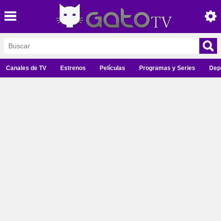
Canales de TV
Estrenos
Películas
Programas y Series
Dep