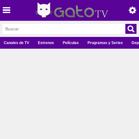
Canales de TV
Estrenos
Películas
Programas y Series
Dep