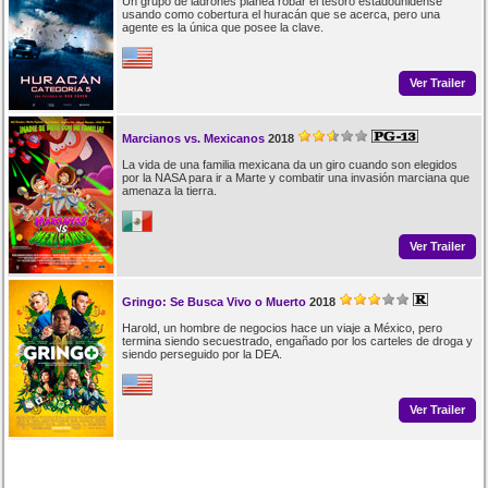
Un grupo de ladrones planea robar el tesoro estadounidense
usando como cobertura el huracán que se acerca, pero una
agente es la única que posee la clave.
Ver Trailer
Marcianos vs. Mexicanos
2018
La vida de una familia mexicana da un giro cuando son elegidos
por la NASA para ir a Marte y combatir una invasión marciana que
amenaza la tierra.
Ver Trailer
Gringo: Se Busca Vivo o Muerto
2018
Harold, un hombre de negocios hace un viaje a México, pero
termina siendo secuestrado, engañado por los carteles de droga y
siendo perseguido por la DEA.
Ver Trailer