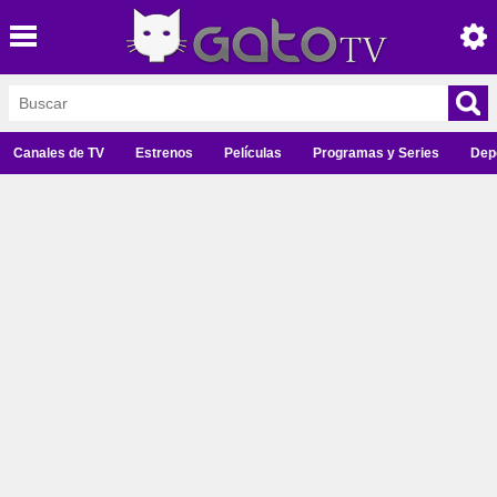
Canales de TV
Estrenos
Películas
Programas y Series
Dep