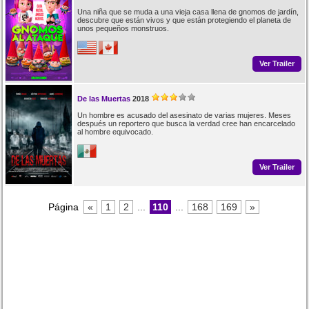
Una niña que se muda a una vieja casa llena de gnomos de jardín,
descubre que están vivos y que están protegiendo el planeta de
unos pequeños monstruos.
Ver Trailer
De las Muertas
2018
Un hombre es acusado del asesinato de varias mujeres. Meses
después un reportero que busca la verdad cree han encarcelado
al hombre equivocado.
Ver Trailer
Página
«
1
2
...
110
...
168
169
»