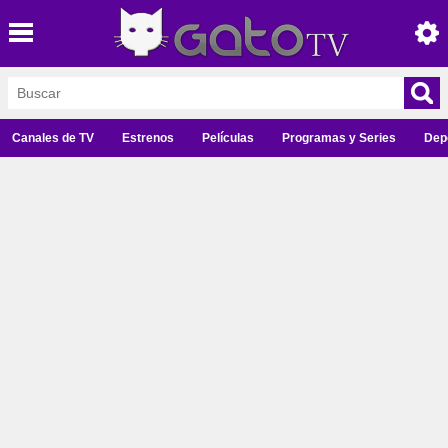
Canales de TV
Estrenos
Películas
Programas y Series
Dep