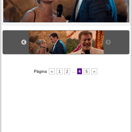
Página
«
1
2
...
4
5
»