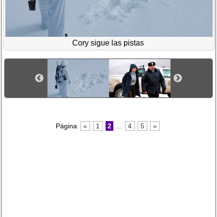
Cory sigue las pistas
Página
«
1
2
...
4
5
»