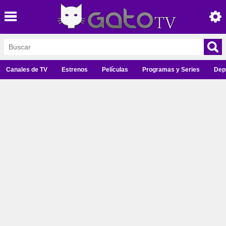
Canales de TV
Estrenos
Películas
Programas y Series
Dep