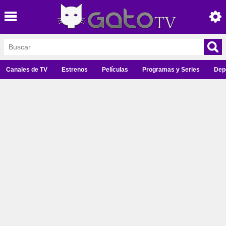
Canales de TV
Estrenos
Películas
Programas y Series
Dep