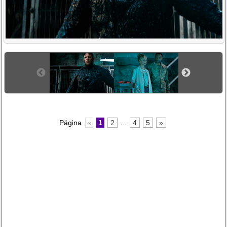
Página
«
1
2
...
4
5
»