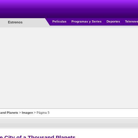
Películas
Programas y Series
Deportes
Telenov
Estrenos
sand Planets
>
Imagen
> Página 5
he City of a Thousand Planets