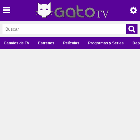
Canales de TV
Estrenos
Películas
Programas y Series
Dep