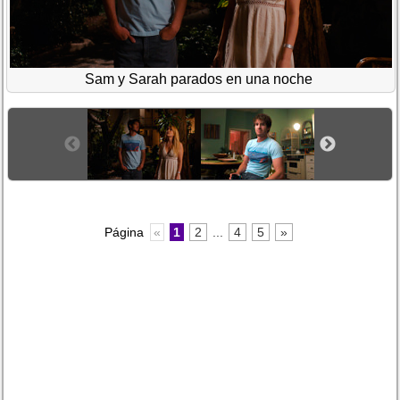
Sam y Sarah parados en una noche
Página
«
1
2
...
4
5
»