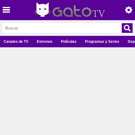
Canales de TV
Estrenos
Películas
Programas y Series
Dep