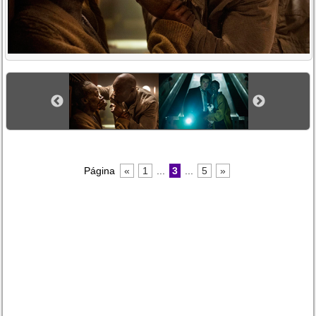
Página
«
1
...
3
...
5
»