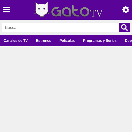
Canales de TV
Estrenos
Películas
Programas y Series
Dep