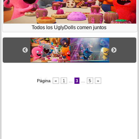
Todos los UglyDolls comen juntos
Página
«
1
...
3
...
5
»