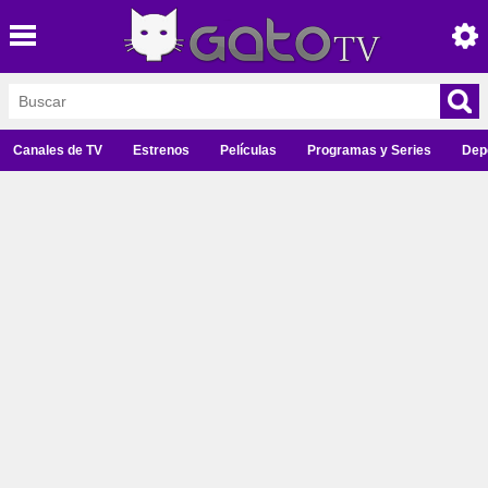
Canales de TV
Estrenos
Películas
Programas y Series
Dep