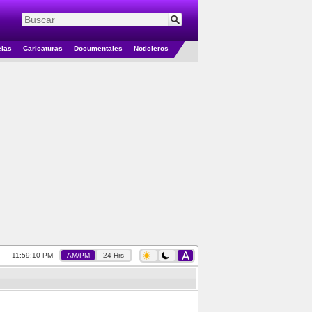
elas
Caricaturas
Documentales
Noticieros
11:59:10 PM
AM/PM
24 Hrs