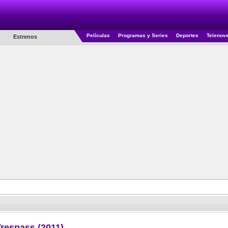
Películas
Programas y Series
Deportes
Telenov
Estrenos
respass (2011)