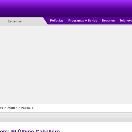
Películas
Programas y Series
Deportes
Telenov
Estrenos
ero
>
Imagen
> Página 4
ers: El Último Caballero