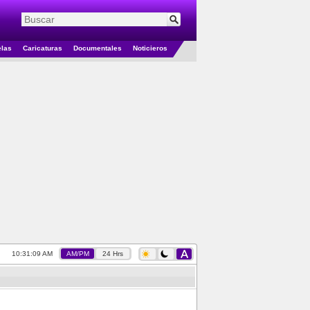
elas
Caricaturas
Documentales
Noticieros
10:31:09 AM
AM/PM
24 Hrs