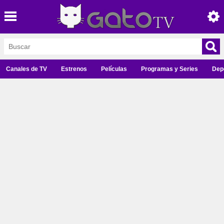
Canales de TV
Estrenos
Películas
Programas y Series
Dep