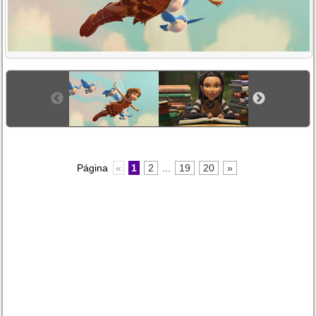
Página
«
1
2
...
19
20
»