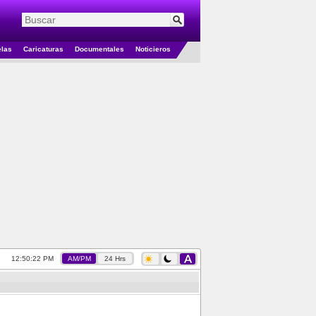
elas
Caricaturas
Documentales
Noticieros
12:50:22 PM
AM/PM
24 Hrs