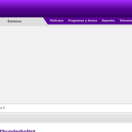
Películas
Programas y Series
Deportes
Telenov
Estrenos
a 3
Thunderbolts*