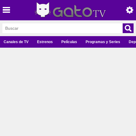
Canales de TV
Estrenos
Películas
Programas y Series
Dep