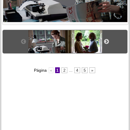
Página
«
1
2
...
4
5
»