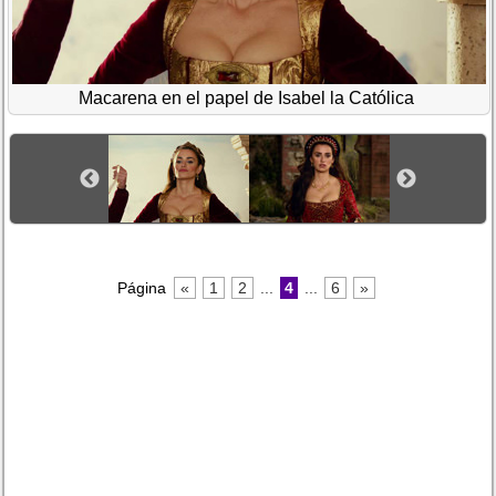
Macarena en el papel de Isabel la Católica
Página
«
1
2
...
4
...
6
»