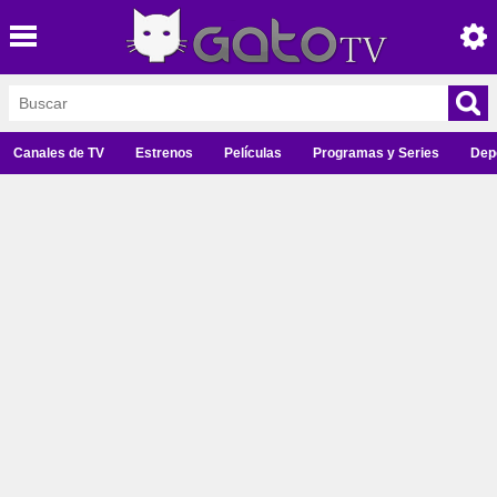
Canales de TV
Estrenos
Películas
Programas y Series
Dep