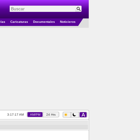
elas
Caricaturas
Documentales
Noticieros
3:17:17 AM
AM/PM
24 Hrs