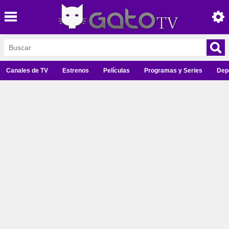
Canales de TV
Estrenos
Películas
Programas y Series
Dep