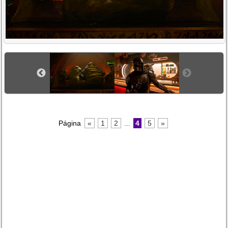
Página
«
1
2
...
4
5
»