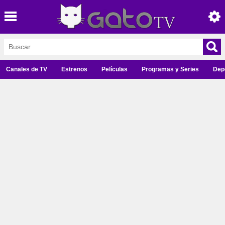
Canales de TV
Estrenos
Películas
Programas y Series
Dep