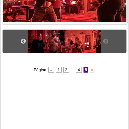
Página
«
1
2
...
4
5
»