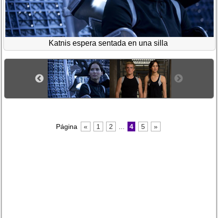
Katnis espera sentada en una silla
Página
«
1
2
...
4
5
»