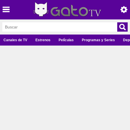
Canales de TV
Estrenos
Películas
Programas y Series
Dep