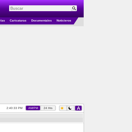
elas
Caricaturas
Documentales
Noticieros
2:40:33 PM
AM/PM
24 Hrs