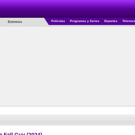
Películas
Programas y Series
Deportes
Telenov
Estrenos
e Fall Guy (2024)