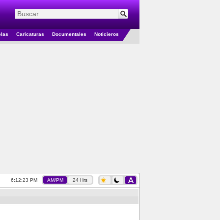
elas
Caricaturas
Documentales
Noticieros
6:12:23 PM
AM/PM
24 Hrs