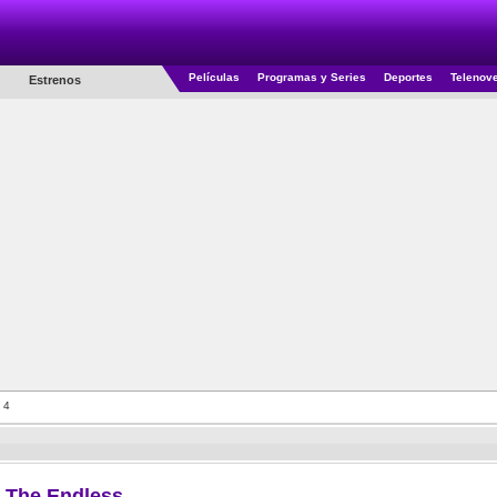
Películas
Programas y Series
Deportes
Telenov
Estrenos
 4
The Endless