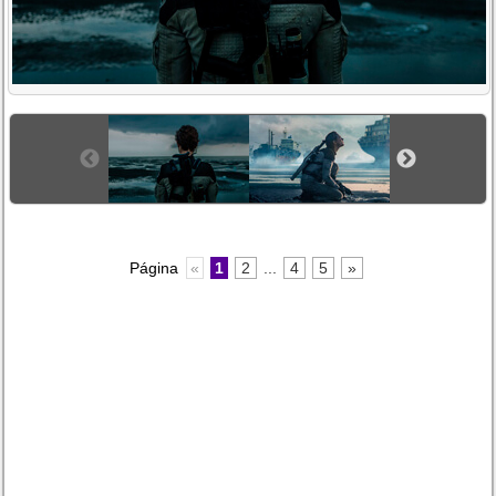
Página
«
1
2
...
4
5
»