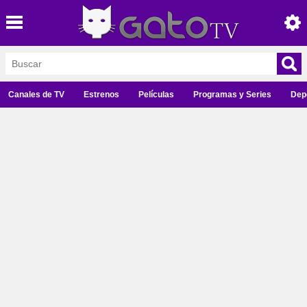
Canales de TV
Estrenos
Películas
Programas y Series
Dep