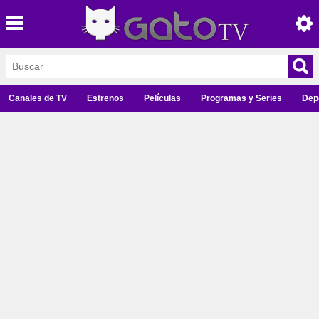
Canales de TV
Estrenos
Películas
Programas y Series
Dep