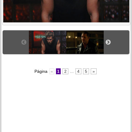
Página
«
1
2
...
4
5
»