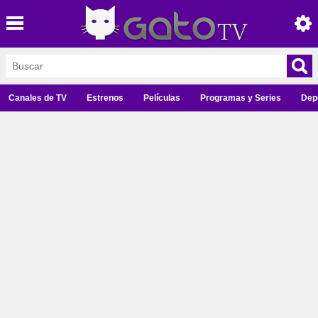
Canales de TV
Estrenos
Películas
Programas y Series
Dep