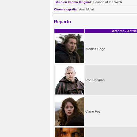
Título en Idioma Original:
Season of the Witch
Cinematografía:
Amir Mokri
Reparto
Actores / Actri
Nicolas Cage
Ron Perlman
Claire Foy