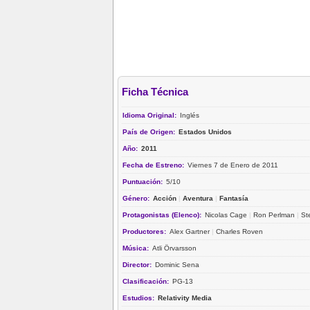
Ficha Técnica
Idioma Original:
Inglés
País de Origen:
Estados Unidos
Año:
2011
Fecha de Estreno:
Viernes 7 de Enero de 2011
Puntuación:
5/10
Género:
Acción
|
Aventura
|
Fantasía
Protagonistas (Elenco):
Nicolas Cage
|
Ron Perlman
|
St
Productores:
Alex Gartner
|
Charles Roven
Música:
Atli Örvarsson
Director:
Dominic Sena
Clasificación:
PG-13
Estudios:
Relativity Media