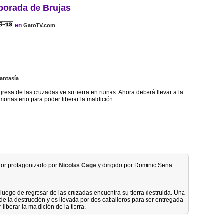
orada de Brujas
en
GatoTV.com
antasía
resa de las cruzadas ve su tierra en ruinas. Ahora deberá llevar a la
monasterio para poder liberar la maldición.
rror protagonizado por
Nicolas Cage
y dirigido por Dominic Sena.
 luego de regresar de las cruzadas encuentra su tierra destruida. Una
e la destrucción y es llevada por dos caballeros para ser entregada
berar la maldición de la tierra.