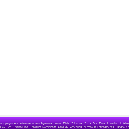
elas y programas de televisión para Argentina, Bolivia, Chile, Colombia, Costa Rica, Cuba, Ecuador, El Sa
ay, Perú, Puerto Rico, República Dominicana, Uruguay, Venezuela, el resto de Latinoamérica, España y e