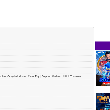
ephen Campbell Moore
|
Claire Foy
|
Stephen Graham
|
Ulrich Thomsen