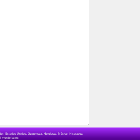
lvador, Estados Unidos, Guatemala, Honduras, México, Nicaragua,
l mundo latino.