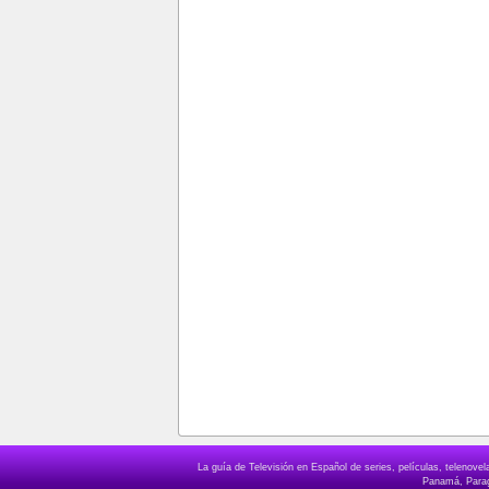
La guía de Televisión en Español de series, películas, telenov
Panamá, Paragu