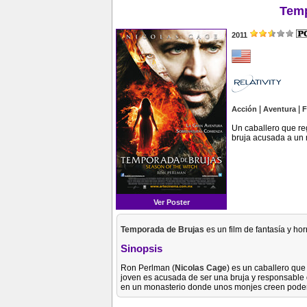
Temp
2011
|
|
Acción
Aventura
F
Un caballero que reg
bruja acusada a un 
Ver Poster
Temporada de Brujas
es un film de fantasía y ho
Sinopsis
Ron Perlman (
Nicolas Cage
) es un caballero que
joven es acusada de ser una bruja y responsable d
en un monasterio donde unos monjes creen poder li