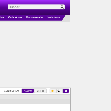
elas
Caricaturas
Documentales
Noticieros
10:18:01 AM
AM/PM
24 Hrs