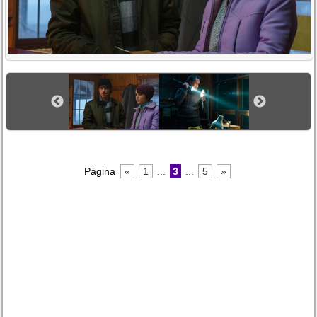
Página
«
1
...
3
...
5
»