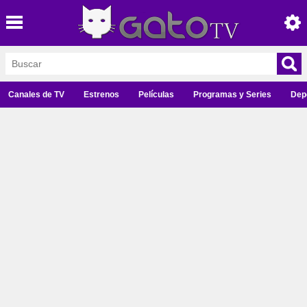
Canales de TV
Estrenos
Películas
Programas y Series
Dep