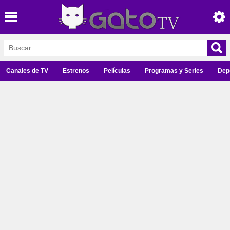
Canales de TV
Estrenos
Películas
Programas y Series
Dep