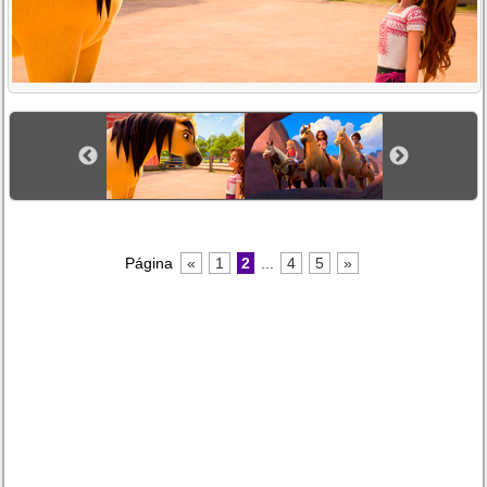
Página
«
1
2
...
4
5
»