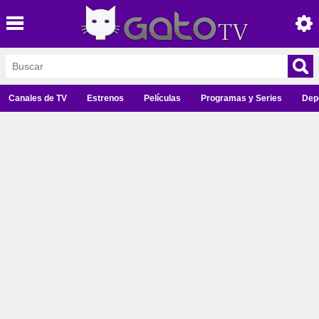
Canales de TV
Estrenos
Películas
Programas y Series
Dep