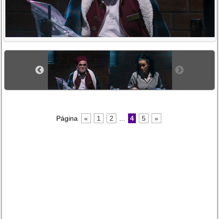
Página
«
1
2
...
4
5
»