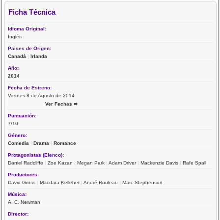
Ficha Técnica
Idioma Original:
Inglés
Paises de Origen:
Canadá
|
Irlanda
Año:
2014
Fecha de Estreno:
Viernes 8 de Agosto de 2014
Ver Fechas ➨
Puntuación:
7/10
Género:
Comedia
|
Drama
|
Romance
Protagonistas (Elenco):
Daniel Radcliffe
|
Zoe Kazan
|
Megan Park
|
Adam Driver
|
Mackenzie Davis
|
Rafe Spall
Productores:
David Gross
|
Macdara Kelleher
|
André Rouleau
|
Marc Stephenson
Música:
A. C. Newman
Director: