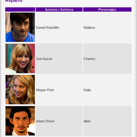
Reparto
Actores / Actrices
Personajes
Daniel Radcliffe
Wallace
Zoe Kazan
Chantry
Megan Park
Dalia
Adam Driver
Allan