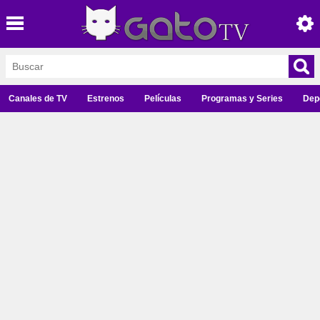
Canales de TV
Estrenos
Películas
Programas y Series
Dep