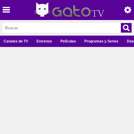
Canales de TV
Estrenos
Películas
Programas y Series
Dep