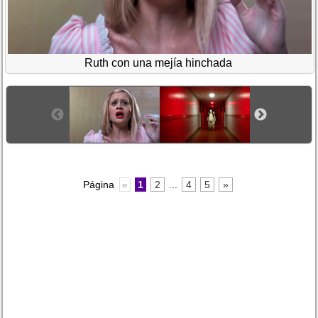
Ruth con una mejía hinchada
Página
«
1
2
...
4
5
»