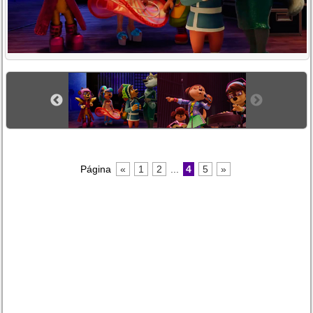
Página
«
1
2
...
4
5
»