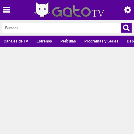
Canales de TV
Estrenos
Películas
Programas y Series
Dep