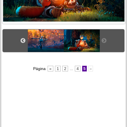
Página
«
1
2
...
4
5
»