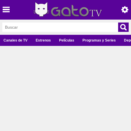
Canales de TV
Estrenos
Películas
Programas y Series
Dep