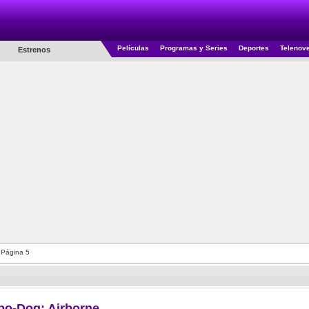
Películas
Programas y Series
Deportes
Telenov
Estrenos
Página 5
bo-Dog: Airborne