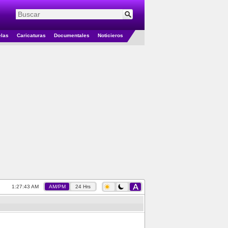
elas
Caricaturas
Documentales
Noticieros
1:27:43 AM
AM/PM
24 Hrs