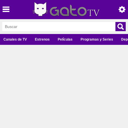
Canales de TV
Estrenos
Películas
Programas y Series
Dep