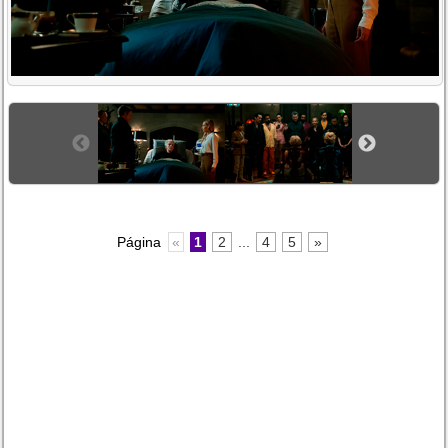
Página
«
1
2
...
4
5
»