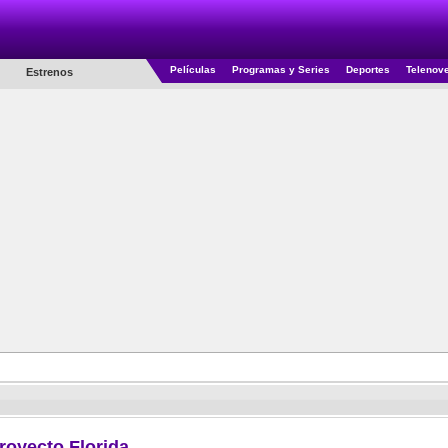
Películas
Programas y Series
Deportes
Telenov
Estrenos
royecto Florida