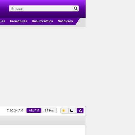
elas
Caricaturas
Documentales
Noticieros
7:20:34 AM
AM/PM
24 Hrs