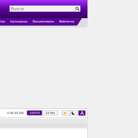
elas
Caricaturas
Documentales
Noticieros
4:46:46 AM
AM/PM
24 Hrs