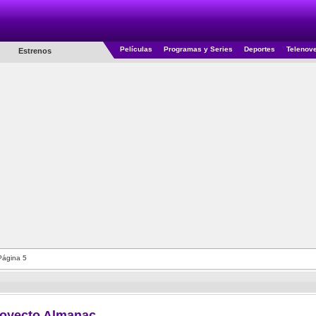
Películas
Programas y Series
Deportes
Telenov
Estrenos
Página 5
oyecto Almanac