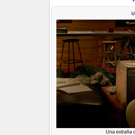
U
Una extraña c