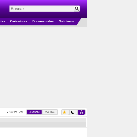
elas
Caricaturas
Documentales
Noticieros
7:26:21 PM
AM/PM
24 Hrs