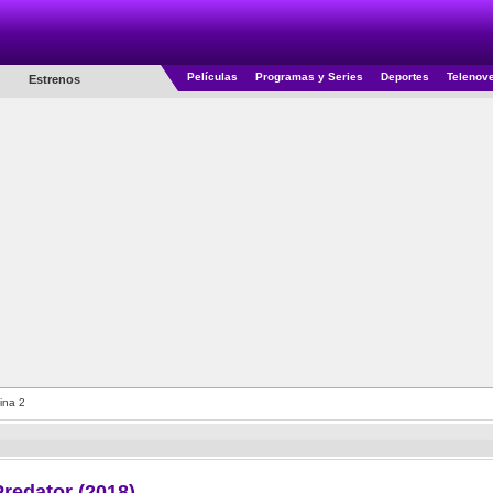
Películas
Programas y Series
Deportes
Telenov
Estrenos
ina 2
Predator (2018)