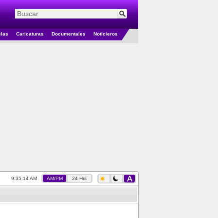
elas
Caricaturas
Documentales
Noticieros
9:35:14 AM
AM/PM
24 Hrs