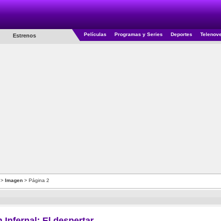
Películas
Programas y Series
Deportes
Telenov
Estrenos
>
Imagen
> Página 2
 Infernal: El despertar